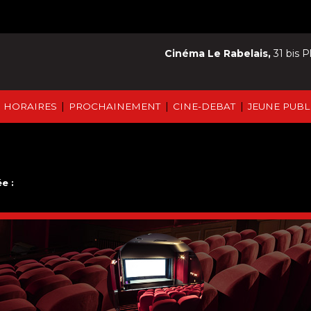
Cinéma Le Rabelais,
31 bis P
|
|
|
HORAIRES
PROCHAINEMENT
CINE-DEBAT
JEUNE PUBL
e :