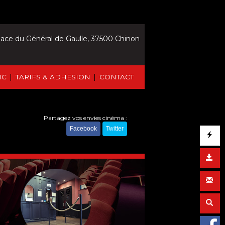
lace du Général de Gaulle, 37500 Chinon
|
|
IC
TARIFS & ADHESION
CONTACT
Partagez vos envies cinéma :
Facebook
Twitter