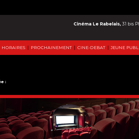
Cinéma Le Rabelais,
31 bis P
|
|
|
HORAIRES
PROCHAINEMENT
CINE-DEBAT
JEUNE PUBL
e :