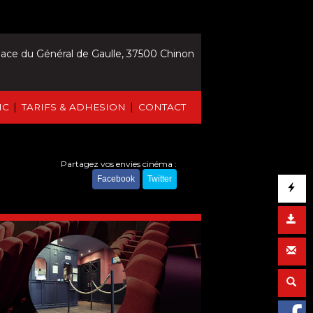
lace du Général de Gaulle, 37500 Chinon
|
|
IC
TARIFS & ADHESION
CONTACT
Partagez vos envies cinéma :
Facebook
Twitter