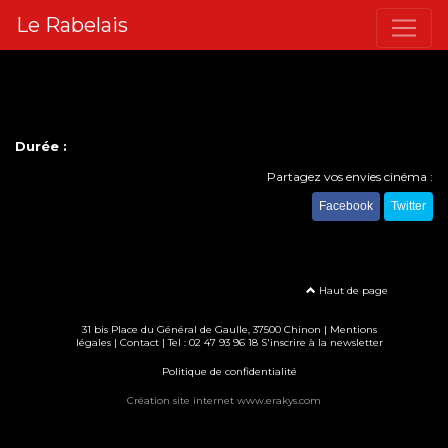
Le Rabelais
Durée :
Partagez vos envies cinéma :
Facebook
Twitter
Haut de page
31 bis Place du Général de Gaulle, 37500 Chinon |
Mentions
légales
|
Contact
| Tel : 02 47 93 96 18
S'inscrire à la newsletter
Politique de confidentialité
Création site internet www.erakys.com