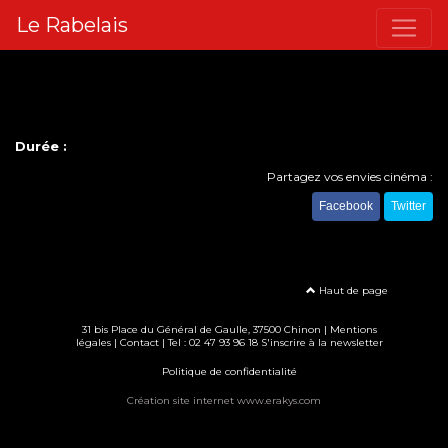
Le Rabelais
Durée :
Partagez vos envies cinéma :
Facebook
Twitter
Haut de page
31 bis Place du Général de Gaulle, 37500 Chinon |
Mentions
légales
|
Contact
| Tel : 02 47 93 96 18
S'inscrire à la newsletter
Politique de confidentialité
Création site internet www.erakys.com