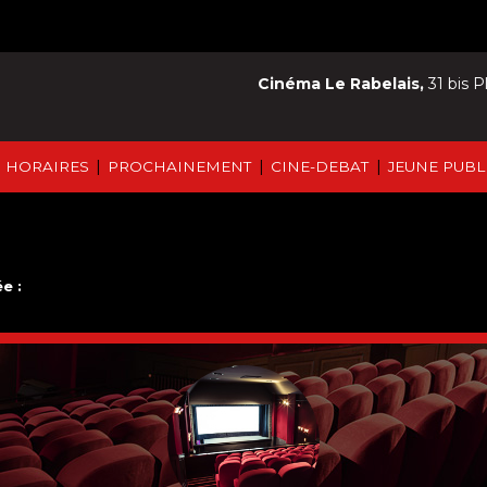
Cinéma Le Rabelais,
31 bis P
|
|
|
HORAIRES
PROCHAINEMENT
CINE-DEBAT
JEUNE PUBL
e :