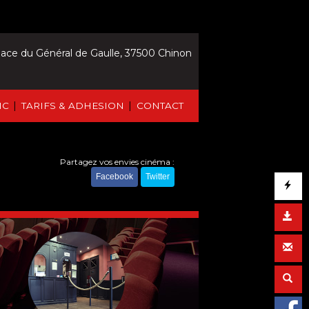
lace du Général de Gaulle, 37500 Chinon
|
|
IC
TARIFS & ADHESION
CONTACT
Partagez vos envies cinéma :
Facebook
Twitter