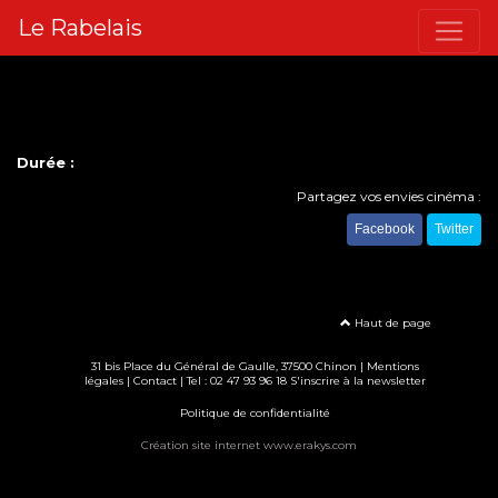
Le Rabelais
Durée :
Partagez vos envies cinéma :
Facebook
Twitter
Haut de page
31 bis Place du Général de Gaulle, 37500 Chinon |
Mentions
légales
|
Contact
| Tel : 02 47 93 96 18
S'inscrire à la newsletter
Politique de confidentialité
Création site internet www.erakys.com