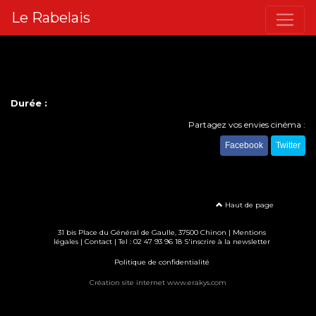
Le Rabelais
Durée :
Partagez vos envies cinéma :
Facebook
Twitter
Haut de page
31 bis Place du Général de Gaulle, 37500 Chinon |
Mentions
légales
|
Contact
| Tel : 02 47 93 96 18
S'inscrire à la newsletter
Politique de confidentialité
Création site internet www.erakys.com