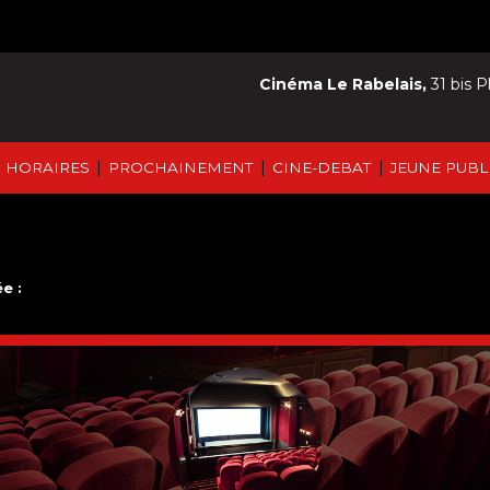
Cinéma Le Rabelais,
31 bis P
|
|
|
HORAIRES
PROCHAINEMENT
CINE-DEBAT
JEUNE PUBL
e :