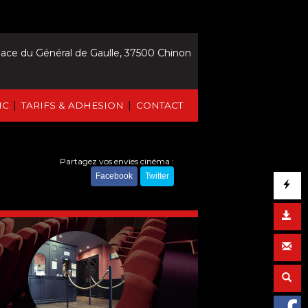
lace du Général de Gaulle, 37500 Chinon
|
|
IC
TARIFS & ADHESION
CONTACT
Partagez vos envies cinéma :
Facebook
Twitter