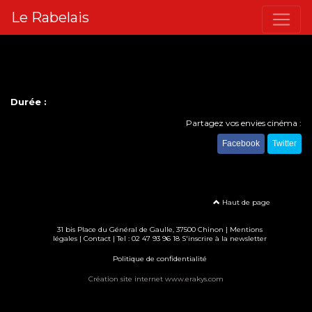
Le Rabelais
Durée :
Partagez vos envies cinéma :
Facebook
Twitter
Haut de page
31 bis Place du Général de Gaulle, 37500 Chinon |
Mentions
légales
|
Contact
| Tel : 02 47 93 96 18
S'inscrire à la newsletter
Politique de confidentialité
Création site internet www.erakys.com