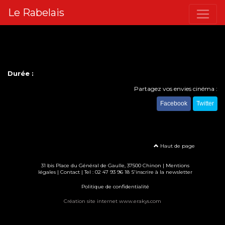
Le Rabelais
Durée :
Partagez vos envies cinéma :
Facebook
Twitter
Haut de page
31 bis Place du Général de Gaulle, 37500 Chinon |
Mentions
légales
|
Contact
| Tel : 02 47 93 96 18
S'inscrire à la newsletter
Politique de confidentialité
Création site internet www.erakys.com